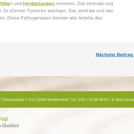
fälle
n und
Hirnblutungen
) kommen. Das zentrale und
. Es können Tumoren wachsen. Das zentrale und das
n. Diese Pathogenesen können alle Anteile des
Nächster Beitrag
l | Rathausallee 7-9 in 22846 Norderstedt | Tel.: 040 / 35 96 98 00 | E-Mail: ko
map
m Überblick