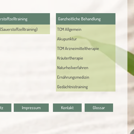
rstoffzelltraining
Ganzheitliche Behandlung
(Sauerstoffzelltraining)
TCM Allgemein
Akupunktur
TCM Arzneimitteltherapie
Kräutertherapie
Naturheilverfahren
Ernährungsmedizin
Gedächtnistraining
tz
Impressum
Kontakt
Glossar