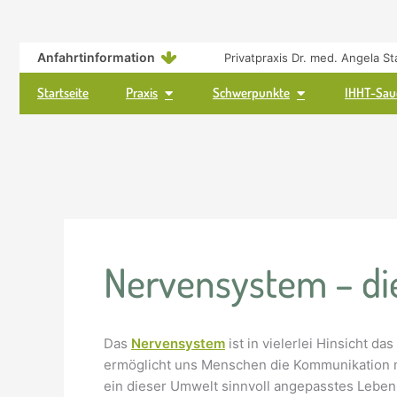
Zum
springen
Inhalt
springen
Anfahrtinformation
Privatpraxis Dr. med. Angela St
Öffne Praxis
Öffne Schwerpunkt
Startseite
Praxis
Schwerpunkte
IHHT-Saue
Nervensystem – di
Das
Nervensystem
ist in vielerlei Hinsicht d
ermöglicht uns Menschen die Kommunikation mi
ein dieser Umwelt sinnvoll angepasstes Leben