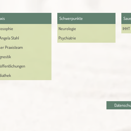
axis
Schwerpunkte
Saue
losophie
Neurologie
IHHT 
 Angela Stahl
Psychiatrie
er Praxisteam
gnostik
öffentlichungen
iathek
Datenschu