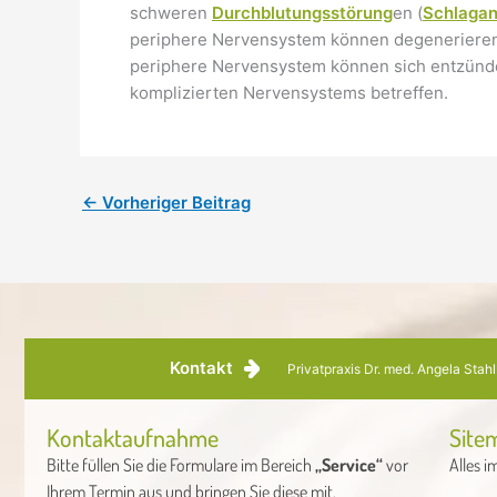
schweren
Durchblutungsstörung
en (
Schlagan
periphere Nervensystem können degenerieren
periphere Nervensystem können sich entzünde
komplizierten Nervensystems betreffen.
←
Vorheriger Beitrag
Kontakt
Privatpraxis Dr. med. Angela Stah
Kontaktaufnahme
Site
Bitte füllen Sie die Formulare im Bereich
„Service“
vor
Alles i
Ihrem Termin aus und bringen Sie diese mit.